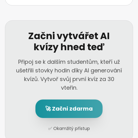
Začni vytvářet AI
kvízy hned teď
Připoj se k dalším studentům, kteří už
ušetřili stovky hodin díky AI generování
kvízů. Vytvoř svůj první kvíz za 30
vteřin.
🚀 Začni zdarma
✅ Okamžitý přístup