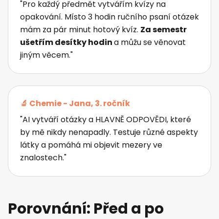
"Pro každý předmět vytvářím kvízy na
opakování. Místo 3 hodin ručního psaní otázek
mám za pár minut hotový kvíz.
Za semestr
ušetřím desítky hodin
a můžu se věnovat
jiným věcem."
🔬 Chemie - Jana, 3. ročník
"AI vytváří otázky a HLAVNĚ ODPOVĚDI, které
by mě nikdy nenapadly. Testuje různé aspekty
látky a pomáhá mi objevit mezery ve
znalostech."
Porovnání: Před a po