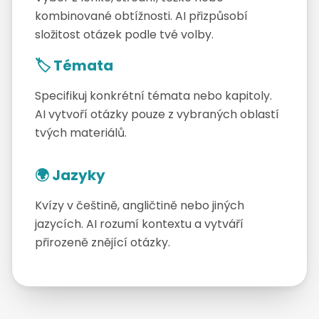
kombinované obtížnosti. AI přizpůsobí
složitost otázek podle tvé volby.
🏷️ Témata
Specifikuj konkrétní témata nebo kapitoly.
AI vytvoří otázky pouze z vybraných oblastí
tvých materiálů.
🌍 Jazyky
Kvízy v češtině, angličtině nebo jiných
jazycích. AI rozumí kontextu a vytváří
přirozeně znějící otázky.