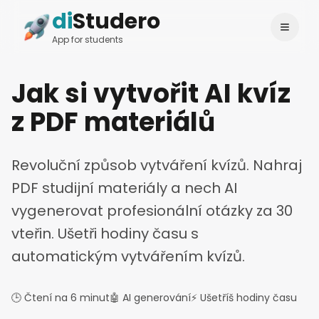
di
Studero
Login
Change language
App for students
Jak si vytvořit AI kvíz
z PDF materiálů
Revoluční způsob vytváření kvízů. Nahraj
PDF studijní materiály a nech AI
vygenerovat profesionální otázky za 30
vteřin. Ušetři hodiny času s
automatickým vytvářením kvízů.
🕒 Čtení na 6 minut
🤖 AI generování
⚡ Ušetříš hodiny času