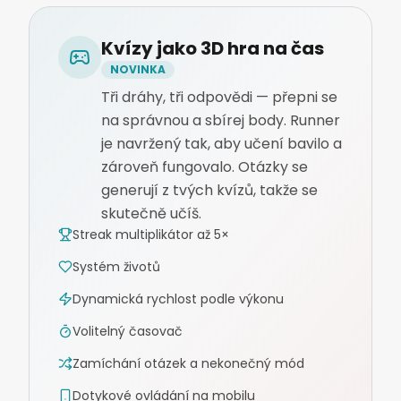
Kvízy jako 3D hra na čas
NOVINKA
Tři dráhy, tři odpovědi — přepni se
na správnou a sbírej body. Runner
je navržený tak, aby učení bavilo a
zároveň fungovalo. Otázky se
generují z tvých kvízů, takže se
skutečně učíš.
Streak multiplikátor až 5×
Systém životů
Dynamická rychlost podle výkonu
Volitelný časovač
Zamíchání otázek a nekonečný mód
Dotykové ovládání na mobilu