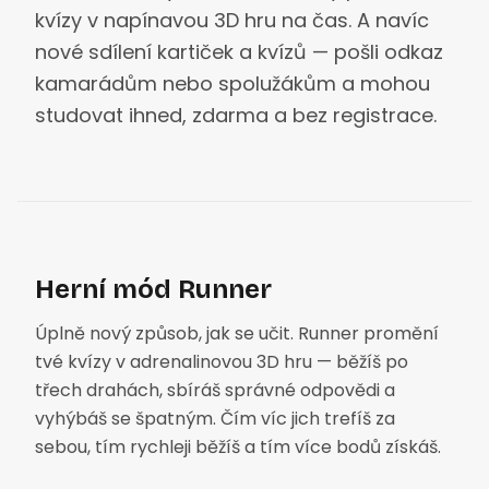
kvízy v napínavou 3D hru na čas. A navíc
nové sdílení kartiček a kvízů — pošli odkaz
kamarádům nebo spolužákům a mohou
studovat ihned, zdarma a bez registrace.
Herní mód Runner
Úplně nový způsob, jak se učit. Runner promění
tvé kvízy v adrenalinovou 3D hru — běžíš po
třech drahách, sbíráš správné odpovědi a
vyhýbáš se špatným. Čím víc jich trefíš za
sebou, tím rychleji běžíš a tím více bodů získáš.