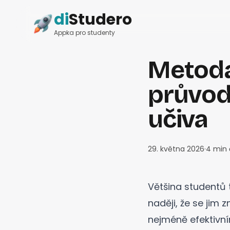
di
Studero
Appka pro studenty
Metoda
průvod
učiva
29. května 2026
·
4
min 
Většina studentů 
naději, že se jim 
nejméně efektivn