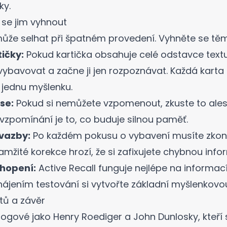
ky
.
 se jim vyhnout
může selhat při špatném provedení. Vyhněte se t
tičky:
Pokud kartička obsahuje celé odstavce textu
vybavovat a začne ji jen rozpoznávat. Každá karta
jednu myšlenku.
se:
Pokud si nemůžete vzpomenout, zkuste to ales
ři vzpomínání je to, co buduje silnou paměť.
vazby:
Po každém pokusu o vybavení musíte zkon
mžité korekce hrozí, že si zafixujete chybnou info
chopení:
Active Recall funguje nejlépe na informac
hájením testování si vytvořte základní
myšlenkovo
tů a závěr
ogové jako Henry Roediger a John Dunlosky, kteří s