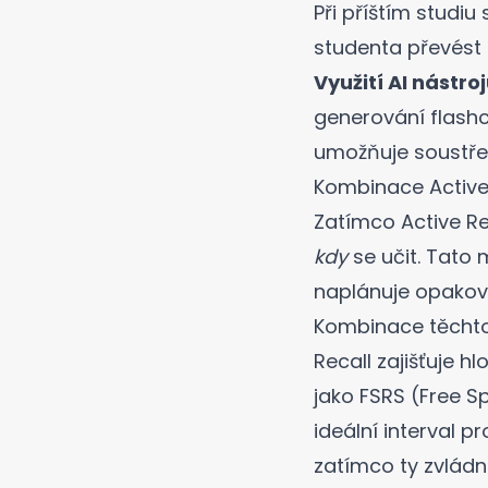
Při příštím studi
studenta převést 
Využití AI nástroj
generování flashc
umožňuje soustře
Kombinace Active 
Zatímco Active Rec
kdy
se učit. Tato 
naplánuje opakov
Kombinace těchto
Recall zajišťuje h
jako
FSRS (Free S
ideální interval p
zatímco ty zvládn