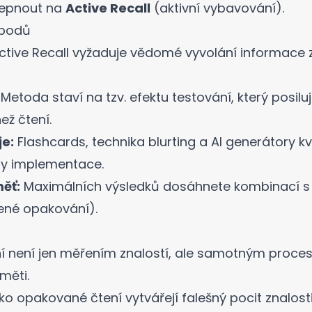
řepnout na
Active Recall
(aktivní vybavování).
 bodů
tive Recall vyžaduje vědomé vyvolání informace 
Metoda staví na tzv. efektu testování, který posil
ež čtení.
je:
Flashcards, technika blurting a AI generátory kv
by implementace.
ěť:
Maximálních výsledků dosáhnete kombinací 
žené opakování).
í není jen měřením znalostí, ale samotným proces
měti.
o opakované čtení vytvářejí falešný pocit znalosti 