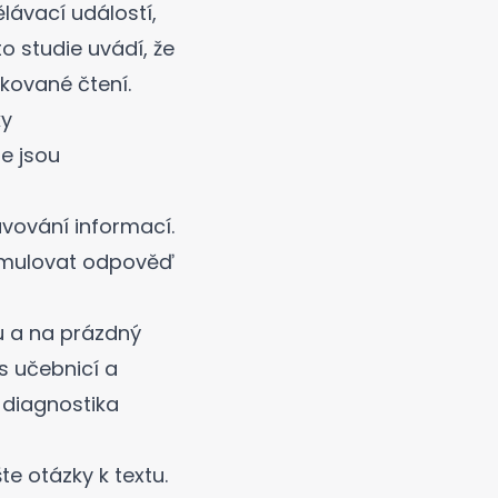
ělávací událostí,
o studie
uvádí, že
kované čtení.
ky
e jsou
avování informací
.
ormulovat odpověď
u a na prázdný
s učebnicí a
 diagnostika
e otázky k textu.