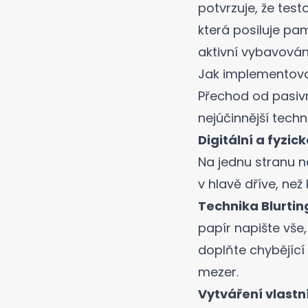
potvrzuje, že test
která posiluje pa
aktivní vybavován
Jak implementovat
Přechod od pasivn
nejúčinnější techn
Digitální a fyzic
Na jednu stranu n
v hlavě dříve, než 
Technika Blurtin
papír napište vše
doplňte chybějící
mezer.
Vytváření vlastn