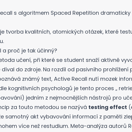
Recall s algoritmem Spaced Repetition dramaticky s
e tvorba kvalitních, atomických otázek, které testu
u.
l a proč je tak účinný?
etoda učení, při které se student snaží aktivně vyv
 díval do zdroje. Na rozdíl od pasivního prohlížen
oznává známý text, Active Recall nutí mozek info
dle kognitivních psychologů
je tento proces „ retri
avování) jedním z nejmocnějších nástrojů pro uče
incip za touto metodou se nazývá
testing effect
(
že samotný akt vybavování informací z paměti zl
hem více než restudium. Meta-analýza autorů Ro