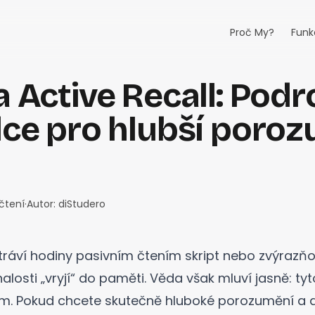
Proč My?
Funk
 Active Recall: Pod
ce pro hlubší poro
čtení
·
Autor:
diStudero
tráví hodiny pasivním čtením skript nebo zvýrazň
znalosti „vryjí“ do paměti. Věda však mluví jasně: ty
ím. Pokud chcete skutečně hluboké porozumění a