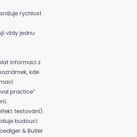
nižuje rychlost
jí vždy jednu
olat informaci z
í poznámek, kde
rmaci
eval practice“
ní.
efekt testování).
epšuje budoucí
ediger & Butler