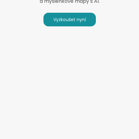
a myšlenkové mapy s AI.
Vyzkoušet nyní