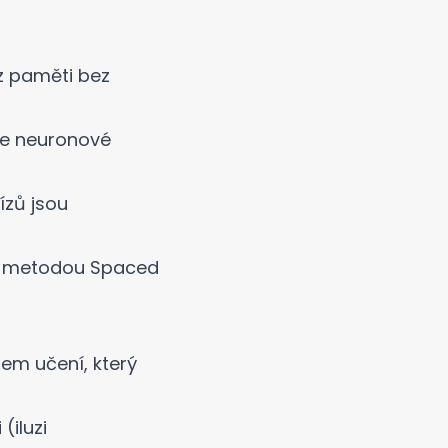
z paměti bez
uje neuronové
ízů jsou
s metodou Spaced
em učení, který
(iluzi