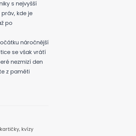
niky s nejvyšší
práv, kde je
až po
počátku náročnější
tice se však vrátí
teré nezmizí den
te z paměti
kartičky, kvízy