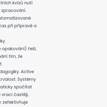
tních kvízů
nutí
 zpracování.
utomatizované
čas při přípravě a
dky
 opakování) řeší,
ání tím, že
t.
agogiky. Active
 trvalost. Systémy
ticky spočítat
 vrací častěji,
 zefektivňuje