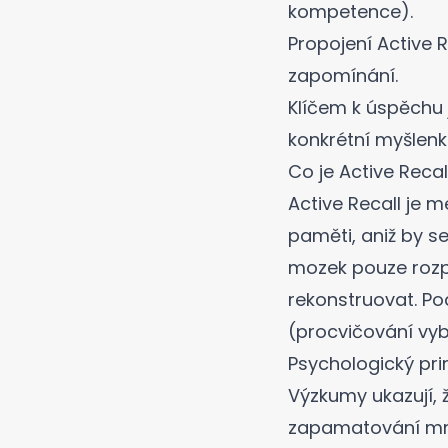
kompetence).
Propojení Active 
zapomínání.
Klíčem k úspěchu j
konkrétní myšlenk
Co je Active Recal
Active Recall je m
paměti, aniž by se
mozek pouze rozp
rekonstruovat.
Po
(procvičování vyb
Psychologický pr
Výzkumy ukazují, 
zapamatování mno