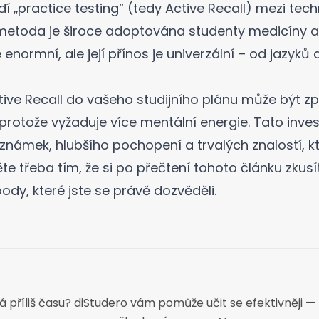
adí „practice testing“ (tedy Active Recall) mezi tech
 metoda je široce adoptována studenty medicíny a 
enormní, ale její přínos je univerzální – od jazyků 
ve Recall do vašeho studijního plánu může být z
 protože vyžaduje více mentální energie. Tato inves
známek, hlubšího pochopení a trvalých znalostí, k
te třeba tím, že si po přečtení tohoto článku zkusí
 body, které jste se právě dozvěděli.
 příliš času? diStudero vám pomůže učit se efektivněji — 