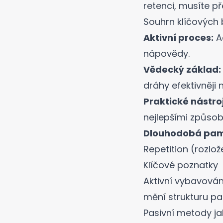
retenci, musíte p
Souhrn klíčových
Aktivní proces:
Ac
nápovědy.
Vědecký základ:
dráhy efektivněji n
Praktické nástro
nejlepšími způso
Dlouhodobá pam
Repetition (rozlo
Klíčové poznatky
Aktivní vybavován
mění strukturu pa
Pasivní metody jak