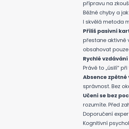
přípravu na zkouš
Běžné chyby a jak
I skvělá metoda 
Příliš pasivní kar
přestane aktivně 
obsahovat pouze 
Rychlé vzdávání 
Právě to „úsilí“ p
Absence zpětné 
správnost. Bez oka
Učení se bez po
rozumíte. Před za
Doporučení exper
Kognitivní psychol