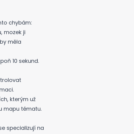
ěmto chybám:
, mozek ji
 by měla
poň 10 sekund.
trolovat
rmaci.
ích, kterým už
u mapu
tématu.
e specializují na