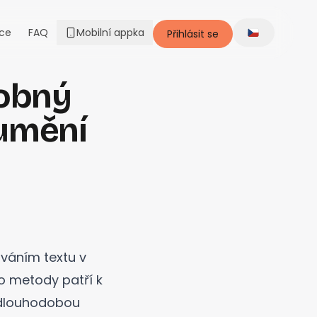
ce
FAQ
Mobilní appka
Přihlásit se
Change lang
robný
zumění
ováním textu v
to metody patří k
 dlouhodobou