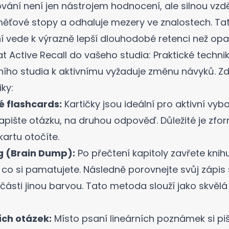
ování není jen nástrojem hodnocení, ale silnou vzd
měťové stopy a odhaluje mezery ve znalostech.
Tat
í vede k výrazně lepší dlouhodobé retenci než opa
 Active Recall do vašeho studia: Praktické techni
ího studia k aktivnímu vyžaduje změnu návyků. Zd
iky:
ké flashcards:
Kartičky jsou ideální pro
aktivní vyb
apište otázku, na druhou odpověď. Důležité je zf
kartu otočíte.
g (Brain Dump):
Po přečtení kapitoly zavřete knih
, co si pamatujete. Následně porovnejte svůj zápis 
 části jinou barvou. Tato metoda slouží jako skvělá
ích otázek:
Místo psaní lineárních poznámek si pišt