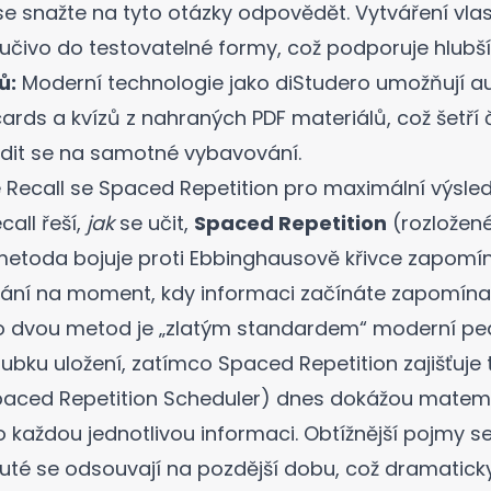
u se snažte na tyto otázky odpovědět.
Vytváření vlas
učivo do testovatelné formy, což podporuje hlubší
ů:
Moderní technologie jako
diStudero
umožňují a
ards a kvízů z nahraných PDF materiálů, což šetří 
dit se na samotné vybavování.
Recall se Spaced Repetition pro maximální výsle
all řeší,
jak
se učit,
Spaced Repetition
(rozložené
metoda bojuje proti Ebbinghausově křivce zapomín
ání na moment, kdy informaci začínáte zapomína
 dvou metod je „zlatým standardem“ moderní ped
loubku uložení, zatímco Spaced Repetition zajišťuje
paced Repetition Scheduler)
dnes dokážou matema
ro každou jednotlivou informaci. Obtížnější pojmy se
uté se odsouvají na pozdější dobu, což dramaticky