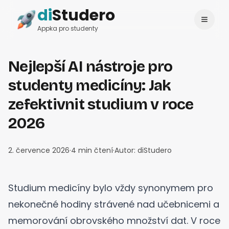
di
Studero
Přihlásit se
Change language
Appka pro studenty
Nejlepší AI nástroje pro
studenty medicíny: Jak
zefektivnit studium v roce
2026
2. července 2026
·
4
min čtení
·
Autor:
diStudero
Studium medicíny bylo vždy synonymem pro
nekonečné hodiny strávené nad učebnicemi a
memorování obrovského množství dat. V roce