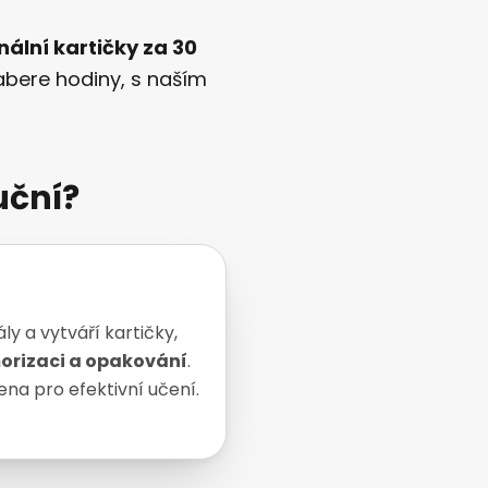
ální kartičky za 30
zabere hodiny, s naším
uční?
ly a vytváří kartičky,
rizaci a opakování
.
ena pro efektivní učení.