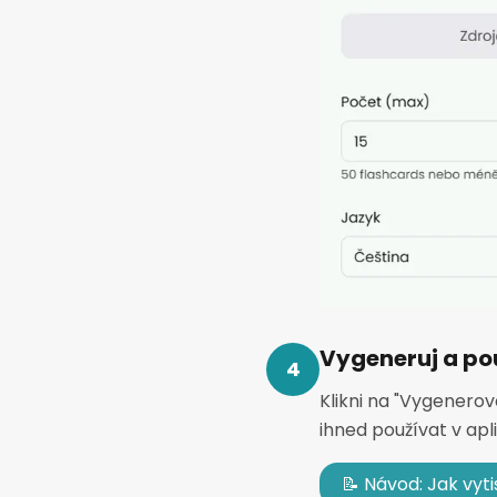
Vygeneruj a po
4
Klikni na "Vygenerov
ihned používat v apli
📝 Návod: Jak vyt