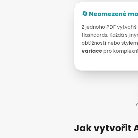
🔄 Neomezené mo
Z jednoho PDF vytvoříš
flashcards. Každá s ji
obtížností nebo stylem
variace
pro komplexní
Jak vytvořit 