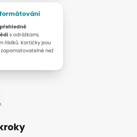
 formátování
přehledně
ědi
s odrážkami,
 řádků. Kartičky jsou
 zapamatovatelné než
.
 kroky