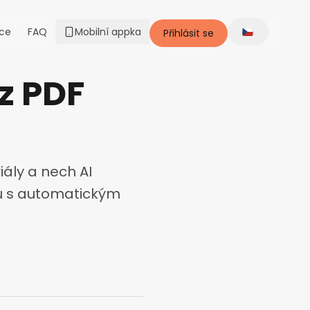
ce
FAQ
Mobilní appka
Přihlásit se
Change lang
 z PDF
iály a nech AI
asu s automatickým