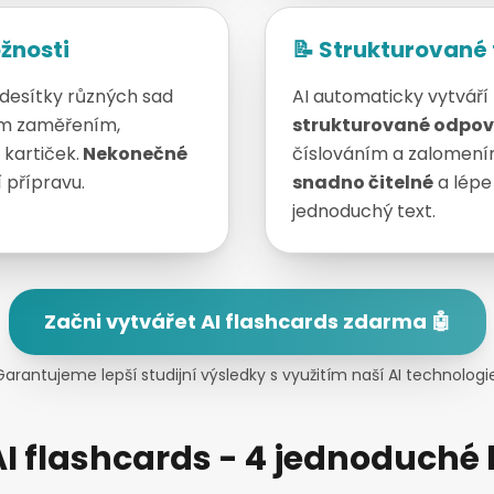
žnosti
📝 Strukturované
 desítky různých sad
AI automaticky vytváří
ným zaměřením,
strukturované odpov
 kartiček.
Nekonečné
číslováním a zalomením
 přípravu.
snadno čitelné
a lépe
jednoduchý text.
Začni vytvářet AI flashcards zdarma 🤖
Garantujeme lepší studijní výsledky s využitím naší AI technologie
AI flashcards - 4 jednoduché