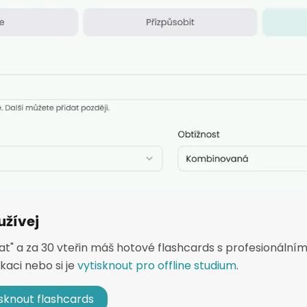
užívej
at" a za 30 vteřin máš hotové flashcards s profesionálním
kaci nebo si je
vytisknout pro offline studium
.
isknout flashcards