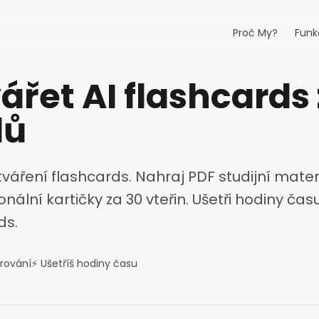
Proč My?
Funk
ářet AI flashcards
lů
váření flashcards. Nahraj PDF studijní mater
nální kartičky za 30 vteřin. Ušetři hodiny č
ds.
erování
⚡ Ušetříš hodiny času