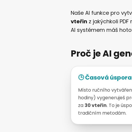
Naše AI funkce pro vyt
vteřin
z jakýchkoli PDF
AI systémem máš hotovo
Proč je AI ge
🕒 Časová úspora
Místo ručního vytvářen
hodiny) vygeneruješ pr
za
30 vteřin
. To je úsp
tradičním metodám.