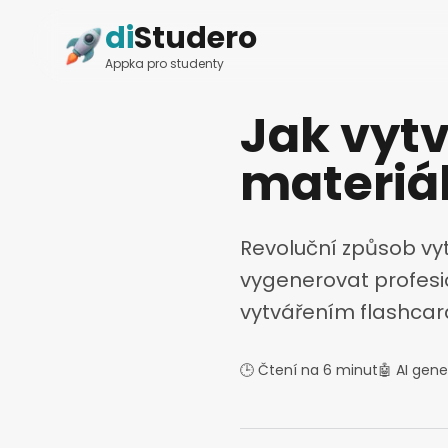
di
Studero
Appka pro studenty
Jak vytv
materiá
Revoluční způsob vyt
vygenerovat profesio
vytvářením flashcar
🕒 Čtení na 6 minut
🤖 AI gen