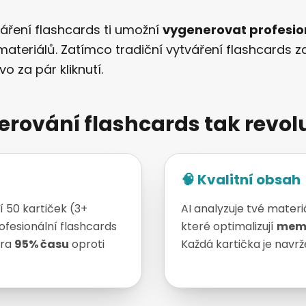
váření flashcards ti umožní
vygenerovat profesion
 materiálů. Zatímco tradiční vytváření flashcards 
 za pár kliknutí.
nerování flashcards tak revol
🧠 Kvalitní obsah
í 50 kartiček (3+
AI analyzuje tvé materiá
ofesionální flashcards
které optimalizují
memo
ora
95% času
oproti
Každá kartička je navrž