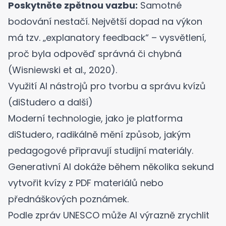
Poskytněte zpětnou vazbu:
Samotné
bodování nestačí. Největší dopad na výkon
má tzv. „explanatory feedback“ – vysvětlení,
proč byla odpověď správná či chybná
(
Wisniewski et al., 2020
).
Využití AI nástrojů pro tvorbu a správu kvízů
(diStudero a další)
Moderní technologie, jako je platforma
diStudero
, radikálně mění způsob, jakým
pedagogové připravují studijní materiály.
Generativní AI dokáže během několika sekund
vytvořit
kvízy z PDF materiálů
nebo
přednáškových poznámek.
Podle zpráv UNESCO může AI výrazně zrychlit