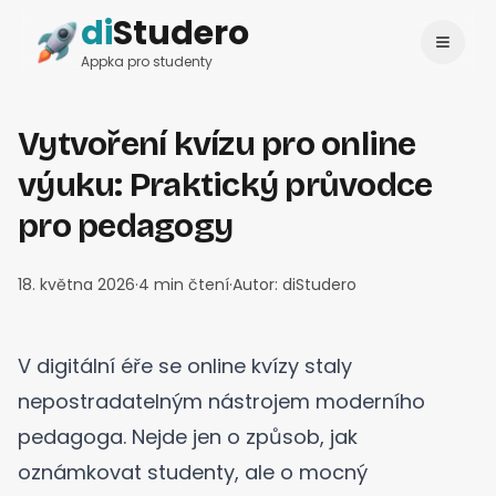
di
Studero
Přihlásit se
Change language
Appka pro studenty
Vytvoření kvízu pro online
výuku: Praktický průvodce
pro pedagogy
18. května 2026
·
4
min čtení
·
Autor:
diStudero
V digitální éře se online kvízy staly
nepostradatelným nástrojem moderního
pedagoga. Nejde jen o způsob, jak
oznámkovat studenty, ale o mocný