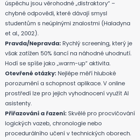
úspěchu jsou věrohodné „distraktory“ –
chybné odpovědi, které dávají smysl
studentům s neúplnými znalostmi (
Haladyna
et al., 2002
).
Pravda/Nepravda:
Rychlý screening, který je
však zatížen 50% šancí na náhodné uhodnutí.
Hodí se spíše jako „warm-up“ aktivita.
Otevřené otázky:
Nejlépe měří hluboké
porozumění a schopnost aplikace. V online
prostředí lze pro jejich vyhodnocení využít
AI
asistenty
.
Přiřazování a řazení:
Skvělé pro procvičování
logických vazeb, chronologie nebo
procedurálního učení v technických oborech.