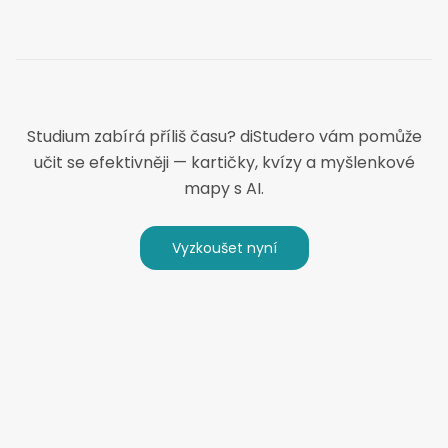
Studium zabírá příliš času? diStudero vám pomůže
učit se efektivněji — kartičky, kvízy a myšlenkové
mapy s AI.
Vyzkoušet nyní