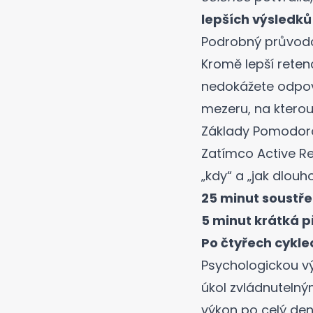
lepších výsledků
Podrobný průvodce
Kromě lepší rete
nedokážete odpově
mezeru, na kterou
Základy Pomodoro 
Zatímco Active Re
„kdy“ a „jak dlou
25 minut soustř
5 minut krátká 
Po čtyřech cykl
Psychologickou vý
úkol zvládnutelný
výkon po celý den