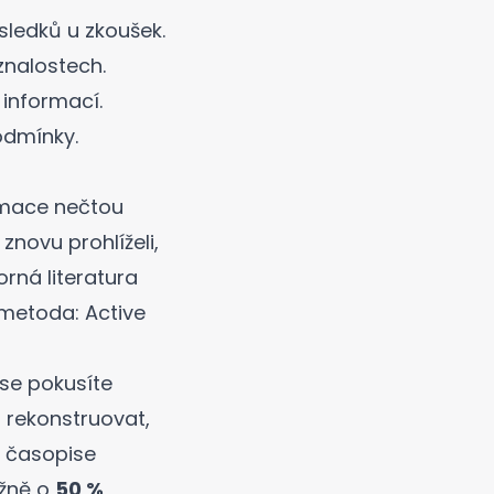
ýsledků u zkoušek.
nalostech.
 informací.
odmínky.
ormace nečtou
znovu prohlíželi,
orná literatura
í metoda: Active
se pokusíte
 rekonstruovat,
v časopise
ižně o
50 %