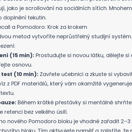
í, jako je scrollování na sociálních sítích. Mnohem 
 doplnění tekutin.
ecall a Pomodoro: Krok za krokem
vou metod vytvoříte neprůstřelný studijní systém. 
ezení:
čení (15 min):
Prostudujte si novou látku, dělejte si
ejte osnovu.
test (10 min):
Zavřete učebnici a zkuste si vybavi
víz z PDF materiálů
, který vám okamžitě vygeneruje
extu.
pauze:
Během krátké přestávky si mentálně shrňte n
e retenci bez velkého úsilí.
ho nového Pomodoro bloku je vhodné zařadit 2–3 
hozího bloku. Tím aktivujete paměť a zajistíte, že