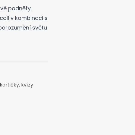
ivé podněty,
call v kombinaci s
 porozumění světu
kartičky, kvízy