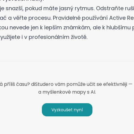
y je snazší, pokud máte jasný rytmus. Odstraňte ruš
ač a věřte procesu. Pravidelné používání Active Re
ou nevede jen k lepším známkám, ale k hlubšímu
yužijete i v profesionálním životě.
 příliš času? diStudero vám pomůže učit se efektivněji — 
a myšlenkové mapy s AI.
Vyzkoušet nyní