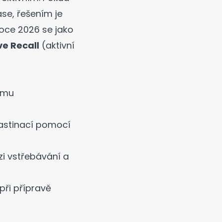
se, řešením je
oce 2026 se jako
ve Recall
(aktivní
ímu
astinací pomocí
i vstřebávání a
při přípravě