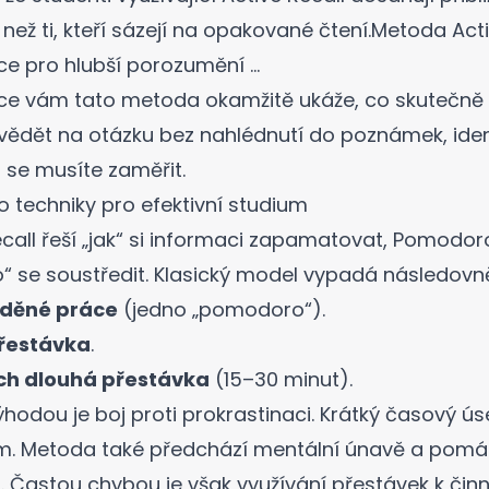
než ti, kteří sázejí na opakované čtení.
Metoda Acti
 pro hlubší porozumění ...
nce vám tato metoda okamžitě ukáže, co skutečně 
dět na otázku bez nahlédnutí do poznámek, identi
 se musíte zaměřit.
techniky pro efektivní studium
call řeší „jak“ si informaci zapamatovat, Pomodoro
ho“ se soustředit. Klasický model vypadá následovn
eděné práce
(jedno „pomodoro“).
přestávka
.
ech dlouhá přestávka
(15–30 minut).
hodou je boj proti prokrastinaci. Krátký časový úse
m. Metoda také předchází mentální únavě a pomáh
. Častou chybou je však využívání přestávek k čin