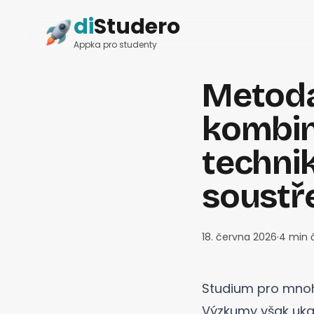
di
Studero
Appka pro studenty
Metoda 
kombin
techni
soustř
18. června 2026
·
4
min 
Studium pro mnoh
Výzkumy však ukaz