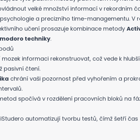
vládnout velké množství informací v rekordním ča
í psychologie a precizního time-managementu. V r
fektivního učení prosazuje kombinace metody
Acti
modoro techniky
.
 bodů
 mozek informaci rekonstruovat, což vede k hlubš
pasivní čtení.
ika
chrání vaši pozornost před vyhořením a prokr
ntervalů.
etod spočívá v rozdělení pracovních bloků na fáz
iStudero automatizují tvorbu testů, čímž šetří čas 