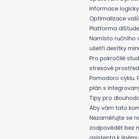
informace logicky
Optimalizace vaší 
Platforma diStude
Namísto ručního v
ušetří desítky m
Pro pokročilé stud
stresové prostřed
Pomodoro cyklu. P
plán
s integrovan
Tipy pro dlouhod
Aby vám tato kom
Nezaměřujte se na t
zodpovědět bez n
asistenta
k jinému