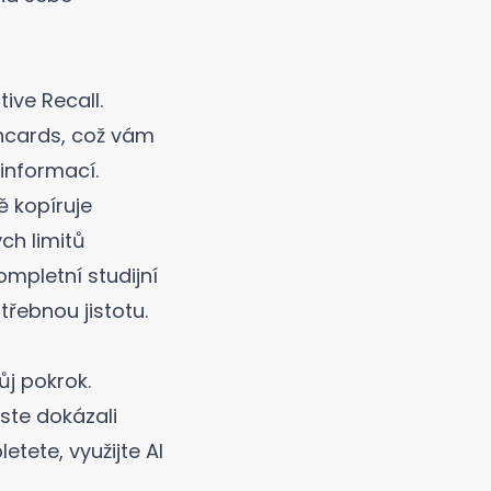
ive Recall.
shcards
, což vám
informací.
ě kopíruje
ch limitů
ompletní studijní
ebnou jistotu.
j pokrok.
jste dokázali
tete, využijte
AI