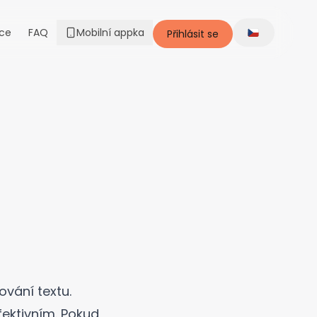
ce
FAQ
Mobilní appka
Přihlásit se
Change lang
vání textu.
fektivním. Pokud