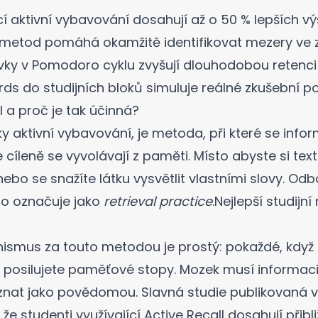
cí aktivní vybavování dosahují až o 50 % lepších v
etod pomáhá okamžitě identifikovat mezery ve z
vky v Pomodoro cyklu zvyšují dlouhodobou retenci
rds do studijních bloků simuluje reálné zkušební p
l a proč je tak účinná?
ky aktivní vybavování, je metoda, při které se inf
 cíleně se vyvolávají z paměti. Místo abyste si text 
nebo se snažíte látku vysvětlit vlastními slovy. Odb
to označuje jako
retrieval practice
.
Nejlepší studijn
ismus za touto metodou je prostý: pokaždé, když 
 posilujete
paměťové stopy
. Mozek musí informaci
zpoznat jako povědomou. Slavná studie publikovaná 
 že studenti využívající Active Recall dosahují přibl