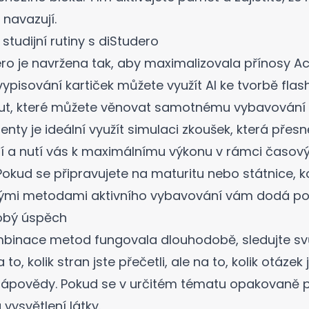
 navazují.
studijní rutiny s diStudero
ro je navržena tak, aby maximalizovala přínosy Act
ypisování kartiček můžete využít
AI ke tvorbě fla
inut, které můžete věnovat samotnému vybavování 
enty je ideální využít
simulaci zkoušek
, která přesn
í a nutí vás k maximálnímu výkonu v rámci časový
okud se připravujete na maturitu nebo státnice,
k
ými metodami aktivního vybavování vám dodá potř
obý úspěch
binace metod fungovala dlouhodobě, sledujte svů
o, kolik stran jste přečetli, ale na to, kolik otázek 
ápovědy. Pokud se v určitém tématu opakovaně ple
 vysvětlení látky.