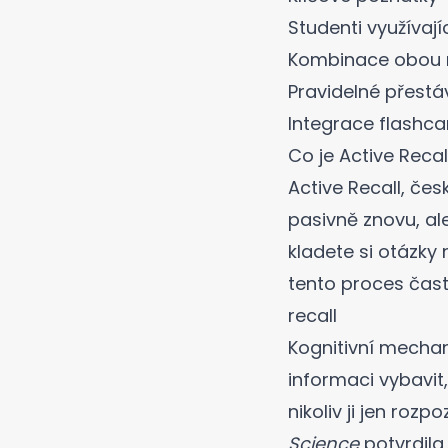
Studenti využívají
Kombinace obou m
Pravidelné přestá
Integrace flashca
Co je Active Recal
Active Recall, čes
pasivně znovu, ale
kladete si otázky 
tento proces čas
recall
Kognitivní mechan
informaci vybavit,
nikoliv ji jen ro
Science
potvrdila,