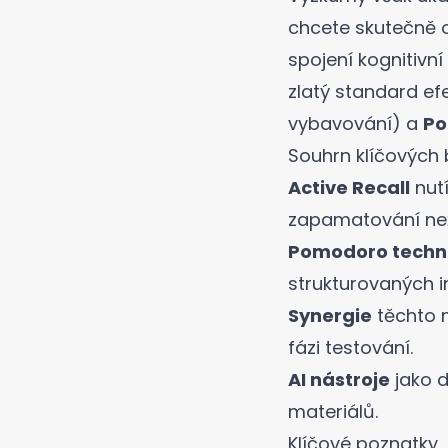
chcete skutečně o
spojení kognitivn
zlatý standard e
vybavování) a
Po
Souhrn klíčových
Active Recall
nutí
zapamatování než 
Pomodoro techn
strukturovaných i
Synergie
těchto m
fázi testování.
AI nástroje
jako d
materiálů.
Klíčové poznatky