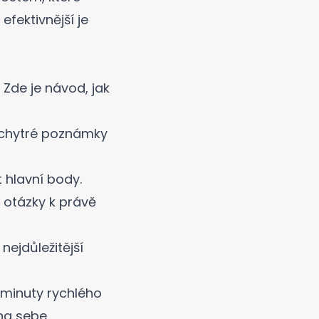
efektivnější je
Zde je návod, jak
chytré poznámky
t hlavní body.
 otázky k právě
ejdůležitější
minuty rychlého
 na sebe