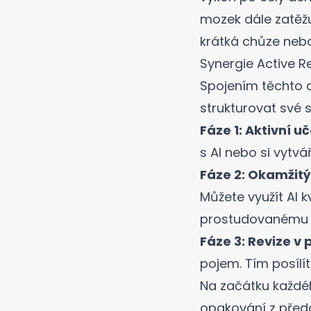
mozek dále zatěžuj
krátká chůze nebo
Synergie Active R
Spojením těchto d
strukturovat své s
Fáze 1: Aktivní u
s AI
nebo si vytvář
Fáze 2: Okamžitý 
Můžete využít
AI k
prostudovanému t
Fáze 3: Revize v 
pojem. Tím posílít
Na začátku každé
opakování z předc