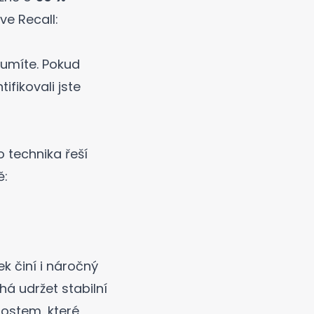
ve Recall:
umíte. Pokud
fikovali jste
 technika řeší
ě:
k činí i náročný
á udržet stabilní
nostem, které