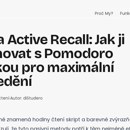
Proč My?
Funk
Active Recall: Jak ji
ovat s Pomodoro
kou pro maximální
edění
čtení
·
Autor:
diStudero
é znamená hodiny čtení skript a barevné zvýrazňo
ují, že tyto pasivní metody patří k těm nejméně e